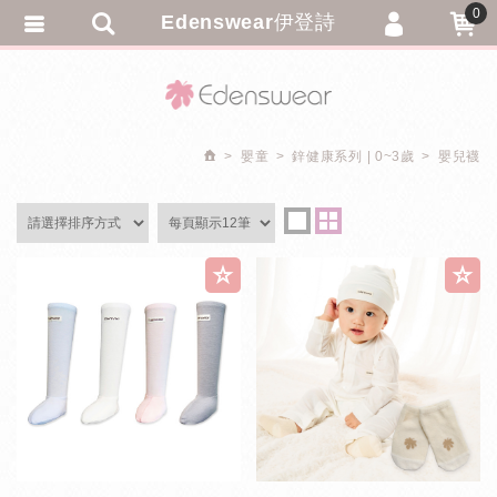
0
Edenswear伊登詩
會員登入
繁體中文
會員註冊
忘記密碼
嬰童
鋅健康系列 | 0~3歲
嬰兒襪
訂單查詢
追蹤清單
匯款通知