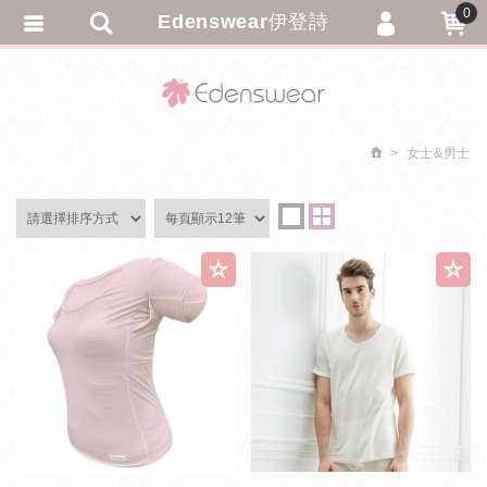
0
Edenswear伊登詩
會員登入
繁體中文
會員註冊
忘記密碼
女士&男士
訂單查詢
追蹤清單
匯款通知