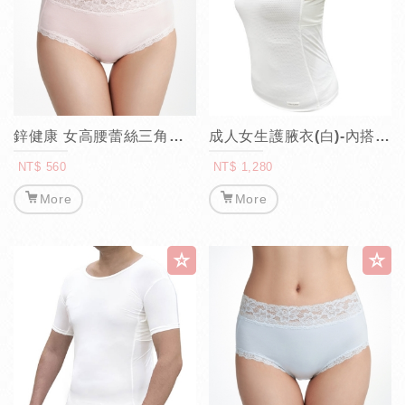
鋅健康 女高腰蕾絲三角褲(粉)
成人女生護腋衣(白)-內搭短袖
NT$ 560
NT$ 1,280
More
More