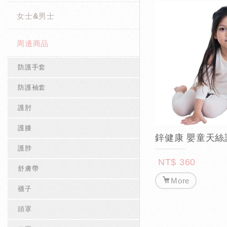
女士&男士
周邊商品
防護手套
防護袖套
護肘
護膝
鋅健康 嬰童天絲
護脖
NT$ 360
舒膚帶
More
襪子
頭罩