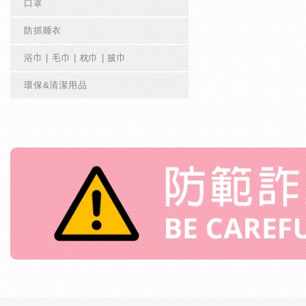
口罩
防抓睡衣
浴巾 | 毛巾 | 枕巾 | 披巾
環保&清潔用品