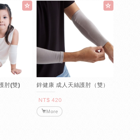
護肘(雙)
鋅健康 成人天絲護肘（雙）
NT$ 420
More