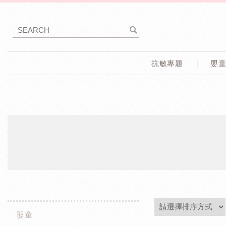
抗敏專題
嬰
嬰童