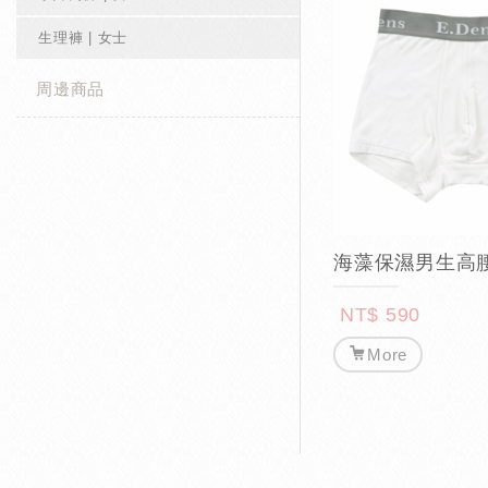
生理褲 | 女士
周邊商品
海藻保濕男生高
NT$ 590
More