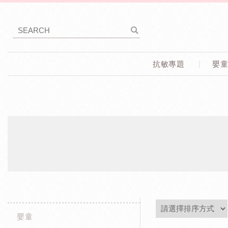
抗敏專題
嬰
嬰童