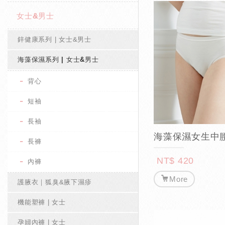
女士&男士
鋅健康系列 | 女士&男士
海藻保濕系列 | 女士&男士
背心
短袖
長袖
海藻保濕女生中
長褲
NT$ 420
內褲
More
護腋衣｜狐臭&腋下濕疹
機能塑褲 | 女士
孕婦內褲 | 女士