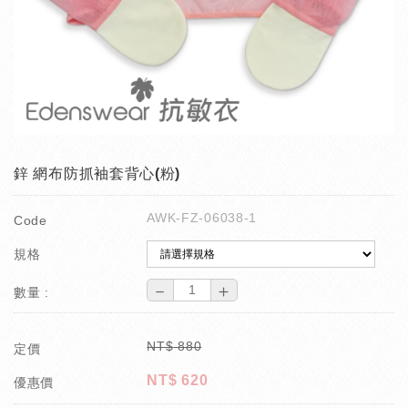
鋅 網布防抓袖套背心(粉)
AWK-FZ-06038-1
Code
規格
－
＋
數量 :
NT$
880
定價
NT$
620
優惠價