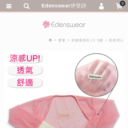
0
Edenswear伊登詩
會員登入
繁體中文
會員註冊
忘記密碼
嬰童
鋅健康系列 | 0~3歲
防抓背心
訂單查詢
追蹤清單
匯款通知