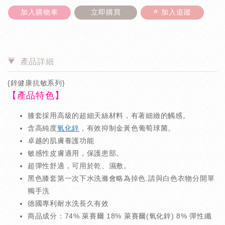
加入購物車
立即購買
加入追蹤
產品詳細
{鋅健康抗敏系列}
【產品特色】
膝套採用高級的超細天絲材料，有著細緻的觸感。
含高純度
氧化鋅
，有效抑制金黃色葡萄球菌。
卓越的肌膚養護功能
敏感性皮膚適用，保護患部。
超彈性舒適，可用於乾、濕敷。
黑色膝套第一次下水洗滌會略為掉色.請與白色衣物分開單
獨手洗
德國專利耐水洗長久有效
商品成分：74% 萊賽爾 18% 萊賽爾(氧化鋅) 8% 彈性纖