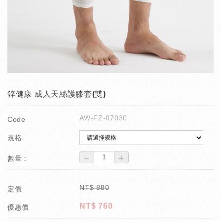
鋅健康 成人天絲護膝套(雙)
AW-FZ-07030
Code
規格
－
＋
數量 :
NT$
880
定價
NT$
760
優惠價