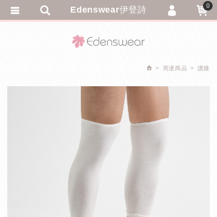
0
Edenswear伊登詩
會員登入
繁體中文
會員註冊
忘記密碼
周邊商品
護膝
訂單查詢
追蹤清單
匯款通知