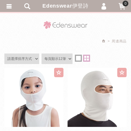
0
Edenswear伊登詩
會員登入
繁體中文
會員註冊
忘記密碼
周邊商品
訂單查詢
追蹤清單
匯款通知