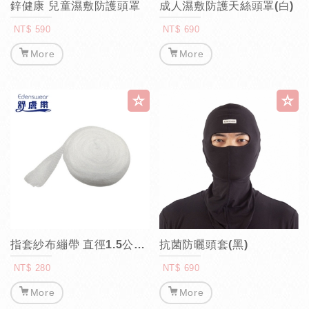
鋅健康 兒童濕敷防護頭罩
成人濕敷防護天絲頭罩(白)
NT$ 590
NT$ 690
More
More
指套紗布繃帶 直徑1.5公分長5米
抗菌防曬頭套(黑)
NT$ 280
NT$ 690
More
More