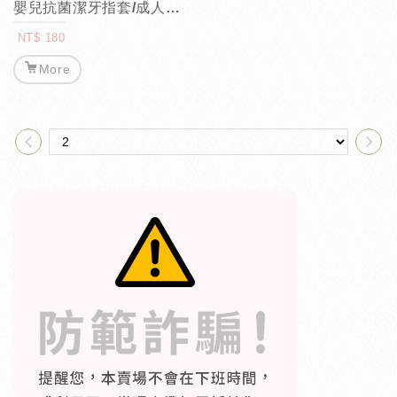
嬰兒抗菌潔牙指套/成人濕敷指套3入組
NT$ 180
More