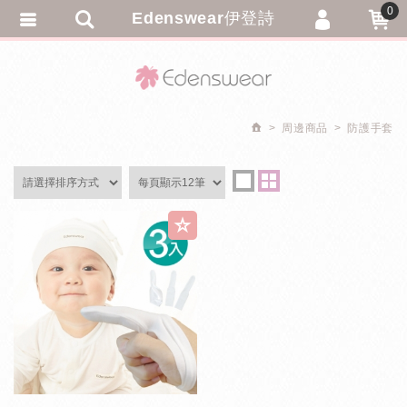
0
Edenswear伊登詩
會員登入
繁體中文
會員註冊
忘記密碼
周邊商品
防護手套
訂單查詢
追蹤清單
匯款通知