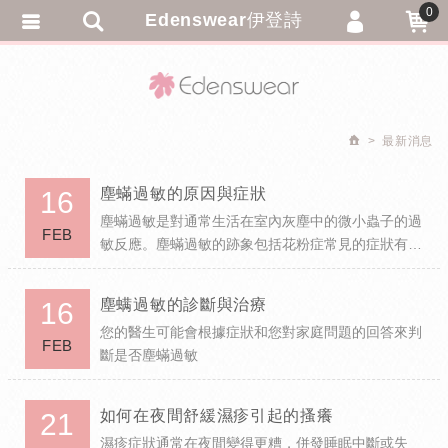
0
Edenswear伊登詩
會員登入
繁體中文
會員註冊
忘記密碼
最新消息
訂單查詢
塵蟎過敏的原因與症狀
16
追蹤清單
塵蟎過敏是對通常生活在室內灰塵中的微小蟲子的過
FEB
敏反應。塵蟎過敏的跡象包括花粉症常見的症狀有，
匯款通知
如打噴嚏和流鼻涕。許多塵蟎過敏的人也會出現哮喘
氣喘的跡象，如喘息和呼吸困難
塵螨過敏的診斷與治療
16
您的醫生可能會根據症狀和您對家庭問題的回答來判
FEB
斷是否塵蟎過敏
如何在夜間舒緩濕疹引起的搔癢
21
濕疹症狀通常在夜間變得更糟，併發睡眠中斷或失